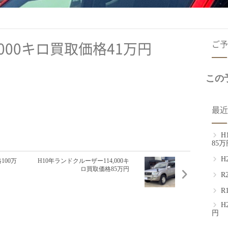
ご予
,000キロ買取価格41万円
この
最近
H
85万
H
格100万
H10年ランドクルーザー114,000キ
ロ買取価格85万円
R
R
H
円