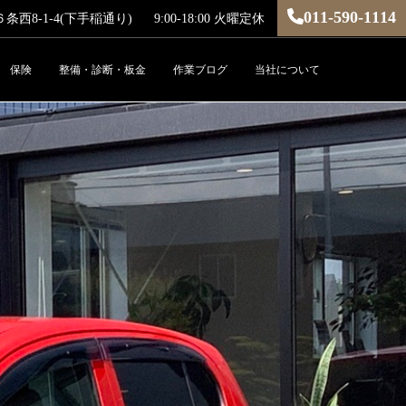
011-590-1114
西8-1-4(下手稲通り)
9:00-18:00 火曜定休
保険
整備・診断・板金
作業ブログ
当社について