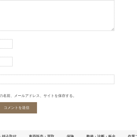
の名前、メールアドレス、サイトを保存する。
・持込取付
車両販売・買取
保険
整備・診断・板金
作業